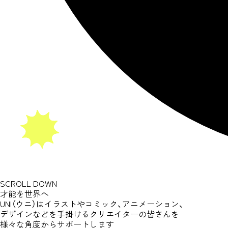
S
C
R
O
L
L
D
O
W
N
才能を世界へ
UNI（ウニ）はイラストやコミック、
アニメーション、
デザインなどを手掛ける
クリエイターの皆さんを
様々な角度からサポートします