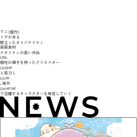
ウニ
（雲丹）
トゲがある
際立ったオリジナリティ​
高級食材
クオリティの高い作品
UNI-
個性の輝きを持ったクリエイター
que
Uni
と
協力し
te
Uni
、海外
versal
Uni
で活躍する
キャラクターを発信していく
TOP