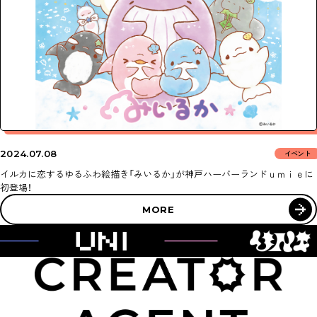
ABOUT
NEWS
AGENT
SUPPORT
2024
07.08
イベント
CONTACT
イルカに恋するゆるふわ絵描き「みいるか」が神戸ハーバーランドｕｍｉｅに
初登場！
MORE