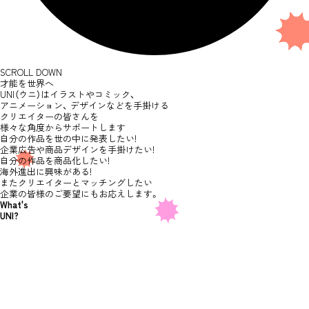
S
C
R
O
L
L
D
O
W
N
才能を世界へ
UNI（ウニ）はイラストやコミック、
アニメーション、
デザインなどを手掛ける
クリエイターの皆さんを
様々な角度からサポートします
自分の作品を世の中に発表したい!
企業広告や商品デザインを手掛けたい!
自分の作品を商品化したい!
海外進出に興味がある!
またクリエイターとマッチングしたい
企業の皆様のご要望にもお応えします。
What's
UNI?