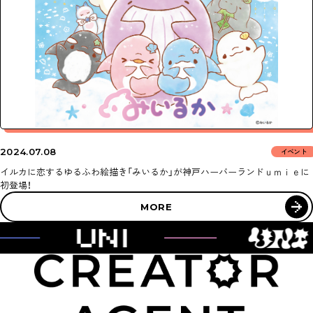
ABOUT
NEWS
AGENT
SUPPORT
2024
07.08
イベント
CONTACT
イルカに恋するゆるふわ絵描き「みいるか」が神戸ハーバーランドｕｍｉｅに
初登場！
MORE