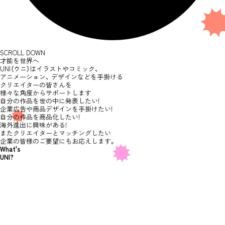
S
C
R
O
L
L
D
O
W
N
才能を世界へ
UNI（ウニ）はイラストやコミック、
アニメーション、
デザインなどを手掛ける
クリエイターの皆さんを
様々な角度からサポートします
自分の作品を世の中に発表したい!
企業広告や商品デザインを手掛けたい!
自分の作品を商品化したい!
海外進出に興味がある!
またクリエイターとマッチングしたい
企業の皆様のご要望にもお応えします。
What's
UNI?