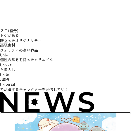
ウニ
（雲丹）
トゲがある
際立ったオリジナリティ​
高級食材
クオリティの高い作品
UNI-
個性の輝きを持ったクリエイター
que
Uni
と
協力し
te
Uni
、海外
versal
Uni
で活躍する
キャラクターを発信していく
TOP