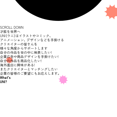
S
C
R
O
L
L
D
O
W
N
才能を世界へ
UNI（ウニ）はイラストやコミック、
アニメーション、
デザインなどを手掛ける
クリエイターの皆さんを
様々な角度からサポートします
自分の作品を世の中に発表したい!
企業広告や商品デザインを手掛けたい!
自分の作品を商品化したい!
海外進出に興味がある!
またクリエイターとマッチングしたい
企業の皆様のご要望にもお応えします。
What's
UNI?