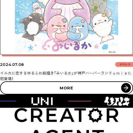
ABOUT
NEWS
AGENT
SUPPORT
2024
07.08
イベント
CONTACT
イルカに恋するゆるふわ絵描き「みいるか」が神戸ハーバーランドｕｍｉｅに
初登場！
MORE