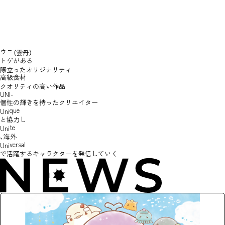
ウニ
（雲丹）
トゲがある
際立ったオリジナリティ​
高級食材
クオリティの高い作品
UNI-
個性の輝きを持ったクリエイター
que
Uni
と
協力し
te
Uni
、海外
versal
Uni
で活躍する
キャラクターを発信していく
TOP