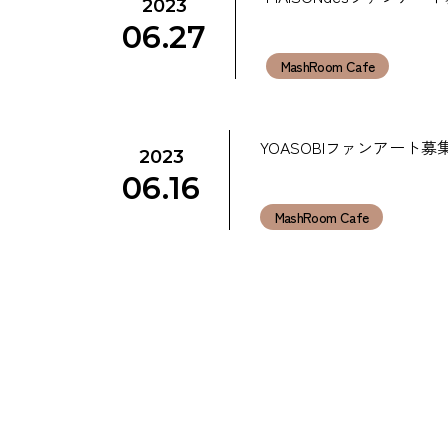
2023
06.27
MashRoom Cafe
YOASOBIファンアート募
2023
06.16
MashRoom Cafe