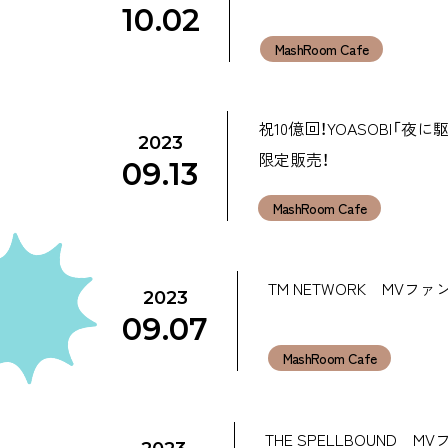
10.02
MashRoom Cafe
祝10億回！YOASOBI
2023
限定販売！
09.13
MashRoom Cafe
TM NETWORK MVフ
2023
09.07
MashRoom Cafe
THE SPELLBOUND 