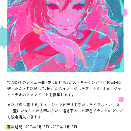
TOP
ABOUT
YOASOBIのデビュー曲『夜に駆ける』がストリーミング再生10億回突
NEWS
破したことを記念して、同曲からイメージしたアートや、ミュージッ
クビデオのファンアートを募集します。
AGENT
また、「夜に駆ける」ミュージックビデオを手がけたイラストレータ
ー・藍にいなさんが今回のために描き下ろした記念イラストのグッズ
SUPPORT
も限定購入できます
募集期間 2023年9月13日～2023年11月13日