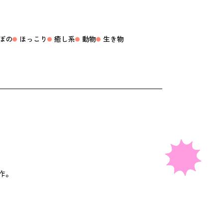
ぼの
ほっこり
癒し系
動物
生き物
作。
ONTACT