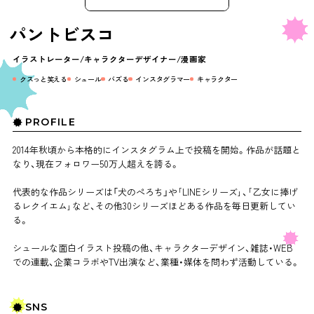
パントビスコ
イラストレーター
キャラクターデザイナー
漫画家
クスっと笑える
シュール
バズる
インスタグラマー
キャラクター
PROFILE
2014年秋頃から本格的にインスタグラム上で投稿を開始。作品が話題と
なり、現在フォロワー50万人超えを誇る。
代表的な作品シリーズは「犬のぺろち」や｢LINEシリーズ｣、｢乙女に捧げ
るレクイエム｣など、その他30シリーズほどある作品を毎日更新してい
る。
シュールな面白イラスト投稿の他、キャラクターデザイン、雑誌・WEB
での連載、企業コラボやTV出演など、業種・媒体を問わず活動している。
SNS