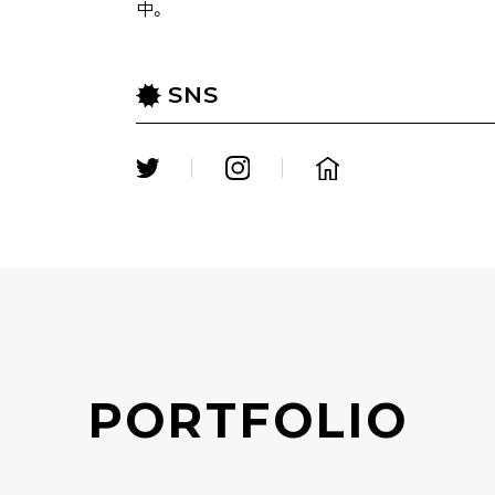
中。
SNS
PORTFOLIO