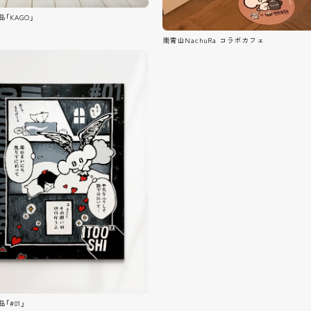
「KAGO」
南青山NachuRa コラボカフェ
「#01」