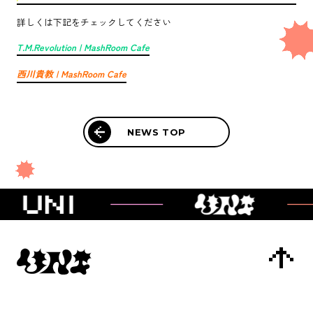
CONTACT
詳しくは下記をチェックしてください
T.M.Revolution | MashRoom Cafe
西川貴教 | MashRoom Cafe
NEWS TOP