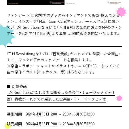
ファンアート(二次創作)のグッズをオンデマンドで販売・購入できる
オンラインストア『MashRoom Cafe(マッシュルームカフェ)』におい
て、『T.M.Revolution』ならびに『西川貴教』の全楽曲およびMVのファン
アートを2024年4月16日(火)より募集し、随時販売を開始いたします。
『T.M.Revolution』ならびに『西川貴教』がこれまでに発表した全楽曲・
ミュージックビデオのファンアートを募集します。
TOP
※楽曲コラボアーティストのイラストやアニメOP/EDになっている
曲の原作イラスト(キャラクター等)はNGとなります。
ABOUT
■ 対象作品
T.M.Revolutionがこれまでに発表した全楽曲・ミュージックビデオ
NEWS
西川貴教がこれまでに発表した全楽曲・ミュージックビデオ
AGENT
募集期間 2024年4月16日12:00 ～ 2024年6月30日12:00
SUPPORT
販売期間 2024年4月16日12:00 ～ 2024年8月30日12:00